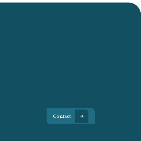
Du Lundi Au Vendredi :
De 8h À 12h Et De 14h À 18h
46 IMP DES ESCADRILLES
88430 CORCIEUX
Téléphone
03 29 50 75 80
06 84 18 65 71
Contact